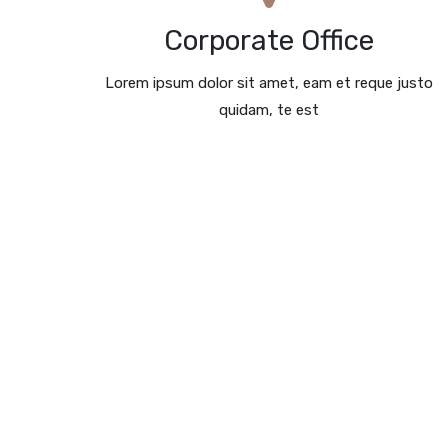
Enrique Granados, 111, 2º 2ª, , Barcelona, Barcelona,
08008, España
Corporate Office
Google Maps
Lorem ipsum dolor sit amet, eam et reque justo
Request A Call
quidam, te est