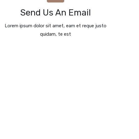
Email: hola@namusamanda.com
Send Us An Email
Send An Email
Lorem ipsum dolor sit amet, eam et reque justo
quidam, te est