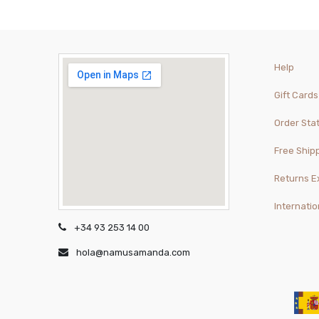
Help
Gift Cards
Order Sta
Free Ship
Returns 
Internatio
+34 93 253 14 00
hola@namusamanda.com