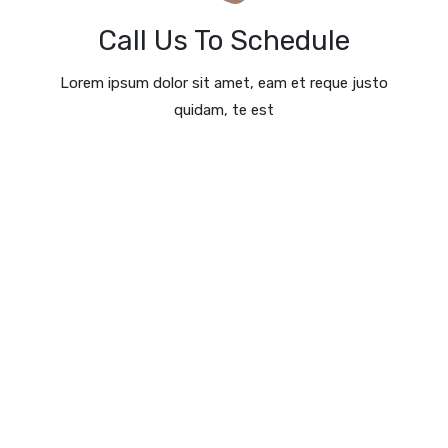
Call: +34 93 253 14 00
Call Us To Schedule
Call Us Today
Lorem ipsum dolor sit amet, eam et reque justo
quidam, te est