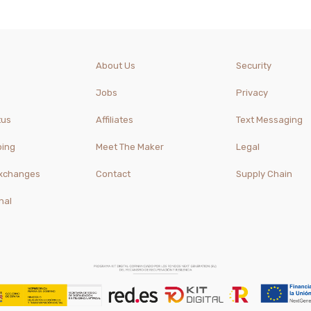
About Us
Security
Jobs
Privacy
tus
Affiliates
Text Messaging
ping
Meet The Maker
Legal
Exchanges
Contact
Supply Chain
nal